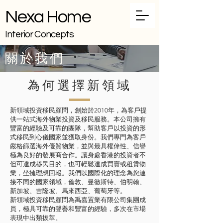
Nexa Home
Interior Concepts
關於我們
為何選擇新領域
新領域投資移民顧問，創始於2010年，為客戶提
供一站式海外物業投資及移民服務。本公司擁有
豐富的經驗及可靠的團隊，幫助客戶以投資的形
式移民到心儀國家並獲取身份。我們專門為客戶
嚴格篩選海外優質物業，並與最具權偉性、信譽
極為良好的發展商合作。讓身處香港的投資者不
但可達成移民目的，也可輕鬆達成買賣或租賃物
業，坐擁理想回報。我們以國際化的理念為您連
接不同的國家領域，倫敦、曼徹斯特、伯明翰、
新加坡、吉隆坡、馬來西亞、葡萄牙等。
新領域投資移民顧問為禹嘉置業有限公司集團成
員，極具可靠的聲譽和豐富的經驗，多次在市場
表現中出類拔萃。