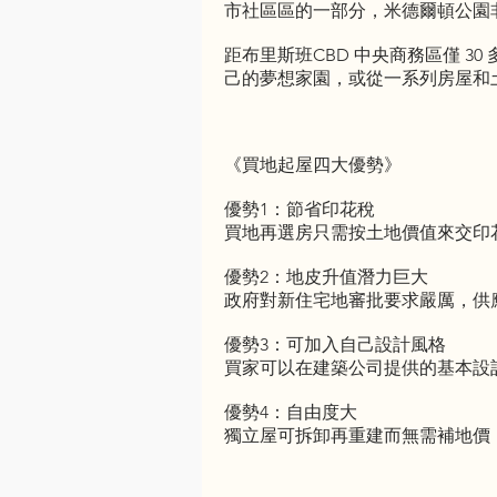
市社區區的一部分，米德爾頓公園
距布里斯班CBD 中央商務區僅 
己的夢想家園，或從一系列房屋和
《買地起屋四大優勢》
優勢1：節省印花稅
買地再選房只需按土地價值來交印
優勢2：地皮升值潛力巨大
政府對新住宅地審批要求嚴厲，供
優勢3：可加入自己設計風格
買家可以在建築公司提供的基本設
優勢4：自由度大
獨立屋可拆卸再重建而無需補地價