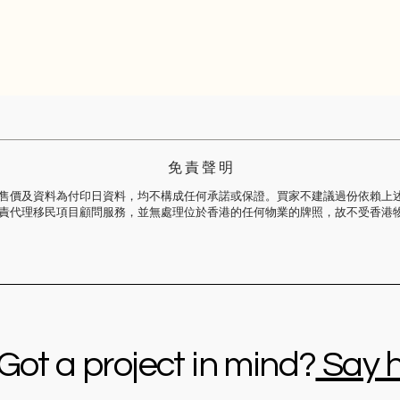
免 責 聲 明
售價及資料為付印日資料，均不構成任何承諾或保證。買家不建議過份依賴上
責代理移民項目顧問服務，並無處理位於香港的任何物業的牌照，故不受香港
Got a project in mind?
Say h