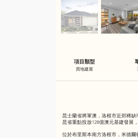
項目類型
買地建屋
昆士蘭省將軍澳，洛根市近郊稀缺
昆省重點投放128億澳元基建發展
位於布里斯本南方洛根市，米德爾頓公