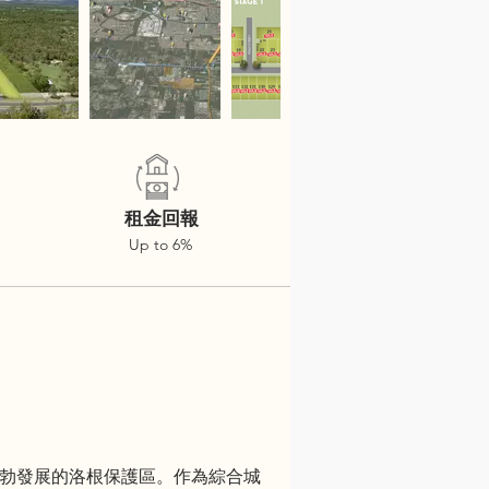
租金回報
Up to 6%
南部蓬勃發展的洛根保護區。作為綜合城