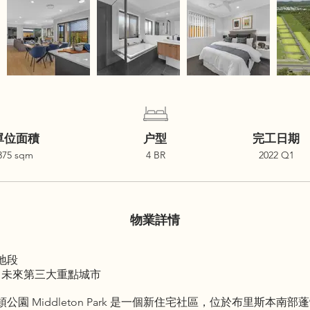
單位面積
户型
完工日期
375 sqm
4 BR
2022 Q1
物業詳情
地段
，未來第三大重點城市
園 Middleton Park 是一個新住宅社區，位於布里斯本