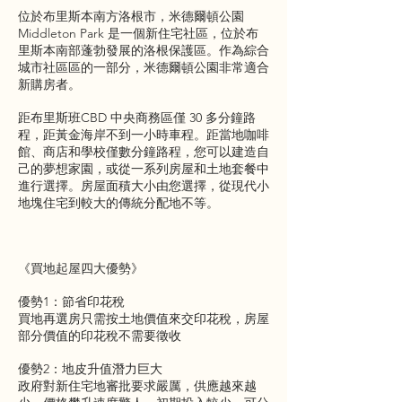
位於布里斯本南方洛根市，米德爾頓公園
Middleton Park 是一個新住宅社區，位於布
里斯本南部蓬勃發展的洛根保護區。作為綜合
城市社區區的一部分，米德爾頓公園非常適合
新購房者。
距布里斯班CBD 中央商務區僅 30 多分鐘路
程，距黃金海岸不到一小時車程。距當地咖啡
館、商店和學校僅數分鐘路程，您可以建造自
己的夢想家園，或從一系列房屋和土地套餐中
進行選擇。房屋面積大小由您選擇，從現代小
地塊住宅到較大的傳統分配地不等。
《買地起屋四大優勢》
優勢1：節省印花稅
買地再選房只需按土地價值來交印花稅，房屋
部分價值的印花稅不需要徵收
優勢2：地皮升值潛力巨大
政府對新住宅地審批要求嚴厲，供應越來越