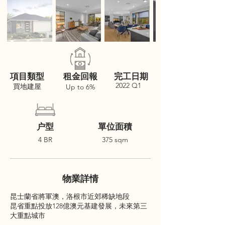
項目類型
租金回報
完工日期
2022 Q1
買地建屋
Up to 6%
户型
單位面積
4 BR
375 sqm
物業詳情
昆士蘭省將軍澳，洛根市近郊稀缺地段
昆省重點投放128億澳元基建發展，未來第三
大重點城市