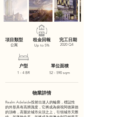
項目類型
租金回報
完工日期
2020 Q4
公寓
Up to 5%
户型
單位面積
1 - 4 BR
52 - 590 sqm
物業詳情
Realm Adelaide投射出迷人的輪廓，標誌性
的外形具有高辨識度，它將成為俯視阿德萊德
的頂峰，高聳於城市尖頂之上，引領城市天際