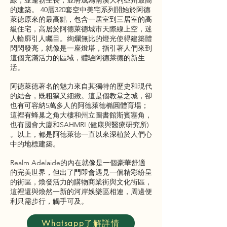
線，並蓬勃生長，並將成為南澳大利亞州最高
的建築。 40層320套空中美宅系列開始於阿德
萊德原來的最高點，包含一居室到三居室的高
級住宅，高居於阿德萊德城市天際線上空，迷
人輪廓引人矚目。絢爛無比的燈光使得建築體
閃閃發亮，就像是一座燈塔，指引著人們來到
這個充滿活力的區域，體驗阿德萊德的新生
活。
阿德萊德著名的魅力來自其獨特的歷史和現代
的結合，既粗獷又細緻。這是個教堂之城，卻
也有可容納5萬多人的阿德萊德橢圓體育場；
這裡有蜂巢之角大樓和州立圖書館斯賓塞角，
也有國會大廈和SAHMRI (健康與醫療研究所)
。以上，都是阿德萊德一直以來深植於人們心
中的地標建築。
Realm Adelaide的內在就像是一個豪華舒適
的完美世界，但出了門即會遇見一個精彩紛呈
的街區，煥發活力的購物商業街與文化街區，
這裡還與煥然一新的河岸娛樂區相連，周邊便
利只需步行，觸手可及。
Whatsapp了解詳情