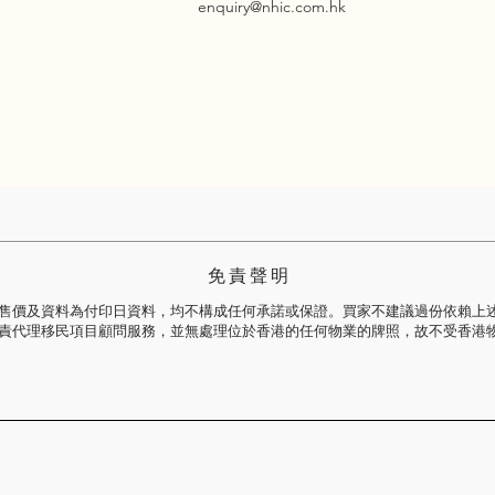
enquiry@nhic.com.hk
免 責 聲 明
售價及資料為付印日資料，均不構成任何承諾或保證。買家不建議過份依賴上
責代理移民項目顧問服務，並無處理位於香港的任何物業的牌照，故不受香港