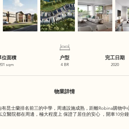
單位面積
户型
完工日期
201 sqm
4 BR
2020
物業詳情
00米內有昆士蘭排名前三的中學，周邊設施成熟，距離Robina購物中
a公立和私立醫院都在周邊，極大程度上 保證了居住的安心 ，開車1