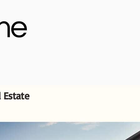
me
 Estate