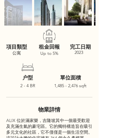
項目類型
租金回報
完工日期
2023
公寓
Up to 5%
户型
單位面積
2 - 4 BR
1,485 - 2,476 sqft
物業詳情
ALIX 位於滿家樂，吉隆坡其中一個最受歡迎
及充滿生氣的豪宅區。它的獨特構造旨在吸引
多元文化的社區，它不僅僅是一個生活空間。