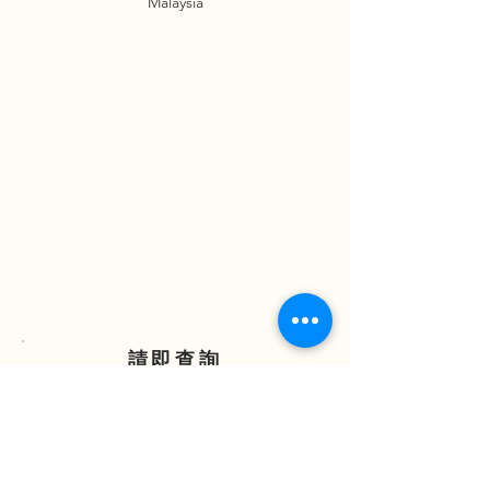
Malaysia
請即查詢
ENQUIRE NOW
(852) 2838 7388
(852) 6881 3298