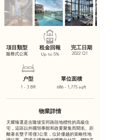
項目類型
租金回報
完工日期
2022 Q1
服務式公寓
Up to 5%
户型
單位面積
1 - 3 BR
686 - 1,775 sqft
物業詳情
天耀臻選是吉隆坡安邦路段地標性的高級住
宅，這區以外國領事館和政要聚集而聞名。距
離著名雙子塔僅3公里，位於優越的策略性地