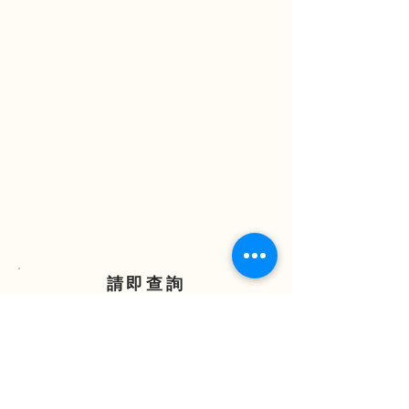
請即查詢
ENQUIRE NOW
(852) 2838 7388
(852) 6881 3298
enquiry@nhic.com.hk