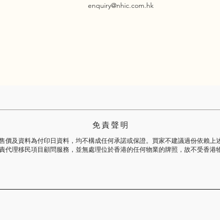
enquiry@nhic.com.hk
免 責 聲 明
售價及資料為付印日資料，均不構成任何承諾或保證。買家不建議過份依賴上
責代理移民項目顧問服務，並無處理位於香港的任何物業的牌照，故不受香港