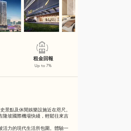
租金回報
Up to 7%
坡著名歷史景點及休閒娛樂設施近在咫尺。
吉隆坡國際機場快綫，輕鬆往來吉
被活力的現代生活所包圍。體驗一