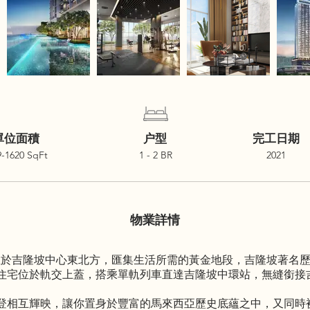
單位面積
户型
完工日期
9-1620 SqFt
1 - 2 BR
2021
物業詳情
桂和高級住宅) 位於吉隆坡中心東北方，匯集生活所需的黃金地段，吉隆
住宅位於軌交上蓋，搭乘單軌列車直達吉隆坡中環站，無縫銜接
登相互輝映，讓你置身於豐富的馬來西亞歷史底蘊之中，又同時