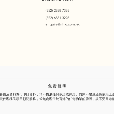
(852) 2838 7388
(852) 6881 3298
enquiry@nhic.com.hk
免 責 聲 明
售價及資料為付印日資料，均不構成任何承諾或保證。買家不建議過份依賴上
責代理移民項目顧問服務，並無處理位於香港的任何物業的牌照，故不受香港