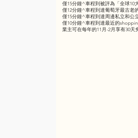
僅15分鐘^車程到被評為「全球1
僅12分鐘^車程到達葡萄牙最古老的國際學校 No
僅15分鐘^車程到達周邊私立和公
僅10分鐘^車程到達最近的shopping mall
業主可在每年的11月-2月享有3