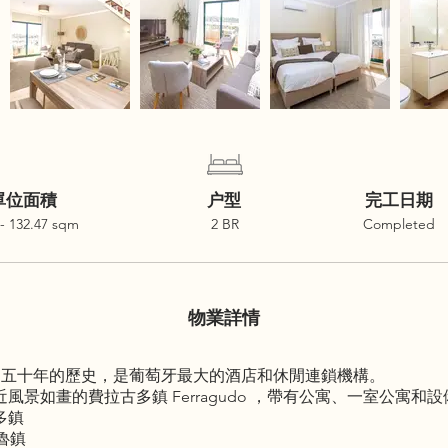
單位面積
户型
完工日期
 - 132.47 sqm
2 BR
Completed
物業詳情
，有近五十年的歷史，是葡萄牙最大的酒店和休閒連鎖機構。
idences 靠近風景如畫的費拉古多鎮 Ferragudo ，帶有公寓、一
多鎮
埃魯鎮