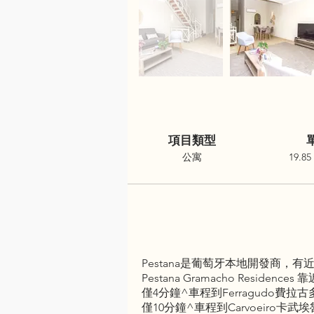
項目類型
公寓
19.85
Pestana是葡萄牙本地開發商
Pestana Gramacho Res
僅4分鐘^車程到Ferragudo費拉古
僅10分鐘^車程到Carvoeiro卡武