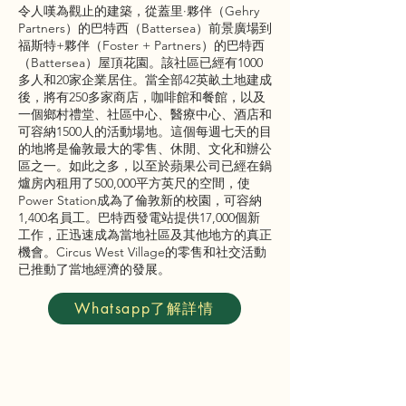
令人嘆為觀止的建築，從蓋里·夥伴（Gehry
Partners）的巴特西（Battersea）前景廣場到
福斯特+夥伴（Foster + Partners）的巴特西
（Battersea）屋頂花園。該社區已經有1000
多人和20家企業居住。當全部42英畝土地建成
後，將有250多家商店，咖啡館和餐館，以及
一個鄉村禮堂、社區中心、醫療中心、酒店和
可容納1500人的活動場地。這個每週七天的目
的地將是倫敦最大的零售、休閒、文化和辦公
區之一。如此之多，以至於蘋果公司已經在鍋
爐房內租用了500,000平方英尺的空間，使
Power Station成為了倫敦新的校園，可容納
1,400名員工。巴特西發電站提供17,000個新
工作，正迅速成為當地社區及其他地方的真正
機會。Circus West Village的零售和社交活動
已推動了當地經濟的發展。
Whatsapp了解詳情