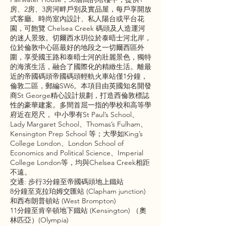
房、2房、3房河畔戶別及實品屋，每戶享開放
式客廳、時尚室內設計、私人陽台或平台花
園，可飽覽 Chelsea Creek 碼頭及人造運河
的迷人景致。切爾西水玥位於泰晤士河北岸，
位於倫敦中心區最好的地段之一切爾西區外
圍，享受國王路和泰晤士河的壯麗景色，獨特
的海濱生活，融合了國際化的精緻生活。離最
近的帝國碼頭帝國碼頭輕軌火車站僅1分鐘，
倫敦二區，郵編SW6。本項目由英國知名開發
商St George精心設計規劃，打造西倫敦標誌
性的豪華建案。多間首屈一指的學校和高等學
府近在咫尺， 中小學有St Paul’s School、
Lady Margaret School、Thomas’s Fulham、
Kensington Prep School 等；大學如King’s
College London、London School of
Economics and Political Science、Imperial
College London等，均與Chelsea Creek相距
不遠。
交通: 步行3分鐘至帝國碼頭地上鐵站
8分鐘至克拉珀姆交匯站 (Clapham junction)
和西布朗普頓站 (West Brompton)
11分鐘至肯辛頓地下鐵站 (Kensington) （奧
林匹亞）(Olympia)