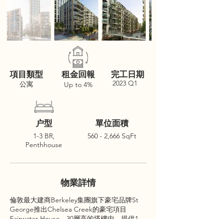
項目類型
租金回報
完工日期
2023 Q1
公寓
Up to 4%
户型
單位面積
1-3 BR,
560 - 2,666 SqFt
Penthhouse
物業詳情
倫敦最大建商Berkeley集團旗下豪宅品牌St
George推出Chelsea Creek的豪宅項目
Fairwater House，30層高的塔樓中，提供1