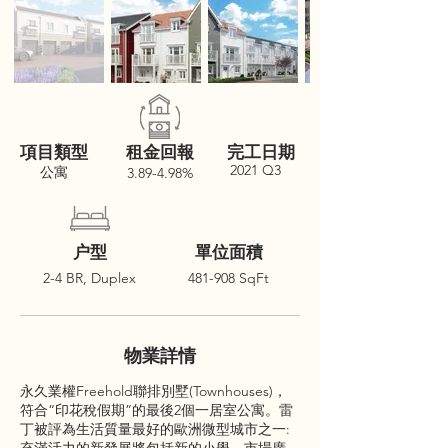
項目類型
租金回報
完工日期
2021 Q3
公寓
3.89-4.98%
户型
單位面積
2-4 BR, Duplex
481-908 SqFt
物業詳情
永久業權Freehold聯排別墅(Townhouses)，
符合“印花稅假期”的最後2個一居室公寓。雷
丁被評為生活質量最好的歐洲微型城市之一: