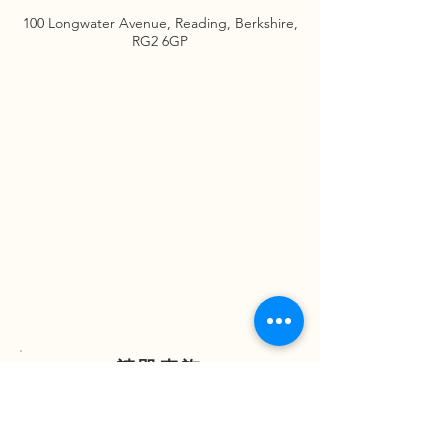
100 Longwater Avenue, Reading, Berkshire,
RG2 6GP
請即查詢
ENQUIRE NOW
(852) 2838 7388