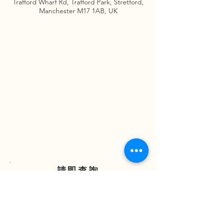
Trafford Wharf Rd, Trafford Park, Stretford,
Manchester M17 1AB, UK
請即查詢
ENQUIRE NOW
(852) 2838 7388
(852) 97321068