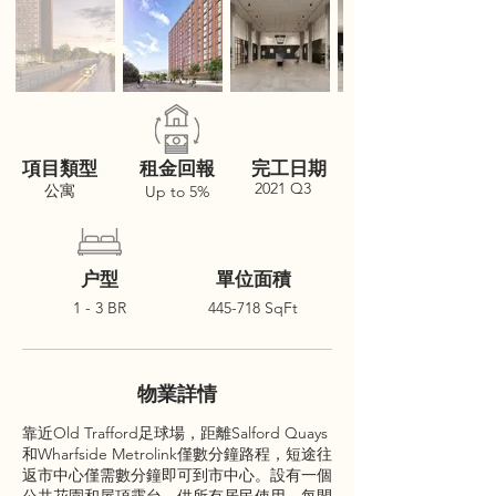
項目類型
租金回報
完工日期
2021 Q3
公寓
Up to 5%
户型
單位面積
1 - 3 BR
445-718 SqFt
物業詳情
靠近Old Trafford足球場，距離Salford Quays
和Wharfside Metrolink僅數分鐘路程，短途往
返市中心僅需數分鐘即可到市中心。設有一個