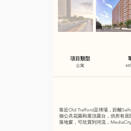
項目類型
公寓
44
靠近Old Trafford足球場，距離S
個公共花園和屋頂露台，供所有居
落地窗，可欣賞到河流，MediaCi