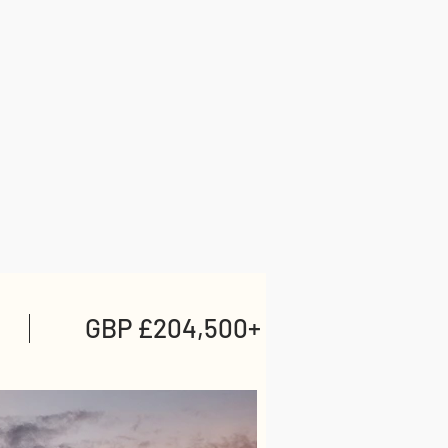
GBP £204,500+