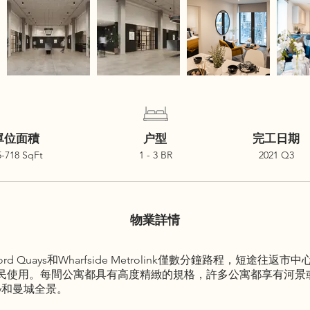
單位面積
户型
完工日期
5-718 SqFt
1 - 3 BR
2021 Q3
物業詳情
alford Quays和Wharfside Metrolink僅數分鐘路程，
民使用。每間公寓都具有高度精緻的規格，許多公寓都享有河景
ty和曼城全景。