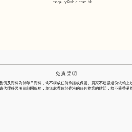
enquiry@nhic.com.hk
免 責 聲 明
售價及資料為付印日資料，均不構成任何承諾或保證。買家不建議過份依賴上
責代理移民項目顧問服務，並無處理位於香港的任何物業的牌照，故不受香港