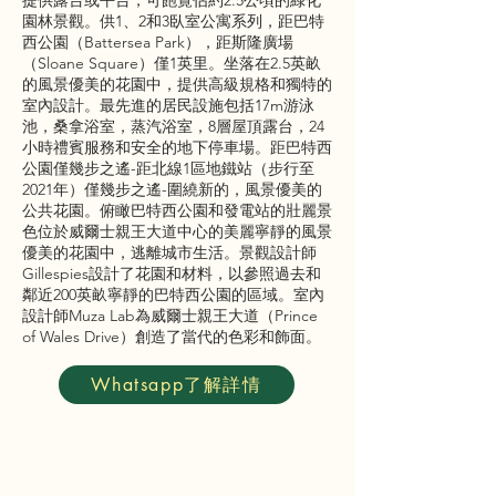
提供露台或平台，可飽覽佔約2.5公頃的綠化
園林景觀。供1、2和3臥室公寓系列，距巴特
西公園（Battersea Park），距斯隆廣場
（Sloane Square）僅1英里。坐落在2.5英畝
的風景優美的花園中，提供高級規格和獨特的
室內設計。最先進的居民設施包括17m游泳
池，桑拿浴室，蒸汽浴室，8層屋頂露台，24
小時禮賓服務和安全的地下停車場。距巴特西
公園僅幾步之遙-距北線1區地鐵站（步行至
2021年）僅幾步之遙-圍繞新的，風景優美的
公共花園。俯瞰巴特西公園和發電站的壯麗景
色位於威爾士親王大道中心的美麗寧靜的風景
優美的花園中，逃離城市生活。景觀設計師
Gillespies設計了花園和材料，以參照過去和
鄰近200英畝寧靜的巴特西公園的區域。室內
設計師Muza Lab為威爾士親王大道（Prince
of Wales Drive）創造了當代的色彩和飾面。
Whatsapp了解詳情