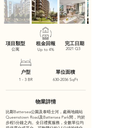
項目類型
租金回報
完工日期
2021 Q3
公寓
Up to 4%
户型
單位面積
1 - 3 BR
630-2036
SqFt
物業詳情
比鄰Battersea公園及泰晤士河，處兩地鐵站
Queenstown Road及Battersea Park間，均於
步程5分鐘之內。全日禮賓服務，全數單位均