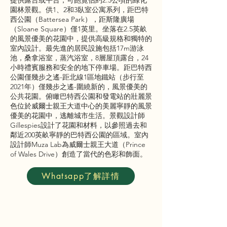
提供露台或平台，可飽覽佔約2.5公頃的綠化
園林景觀。供1、2和3臥室公寓系列，距巴特
西公園（Battersea Park），距斯隆廣場
（Sloane Square）僅1英里。坐落在2.5英畝
的風景優美的花園中，提供高級規格和獨特的
室內設計。最先進的居民設施包括17m游泳
池，桑拿浴室，蒸汽浴室，8層屋頂露台，24
小時禮賓服務和安全的地下停車場。距巴特西
公園僅幾步之遙-距北線1區地鐵站（步行至
2021年）僅幾步之遙-圍繞新的，風景優美的
公共花園。俯瞰巴特西公園和發電站的壯麗景
色位於威爾士親王大道中心的美麗寧靜的風景
優美的花園中，逃離城市生活。景觀設計師
Gillespies設計了花園和材料，以參照過去和
鄰近200英畝寧靜的巴特西公園的區域。室內
設計師Muza Lab為威爾士親王大道（Prince
of Wales Drive）創造了當代的色彩和飾面。
Whatsapp了解詳情