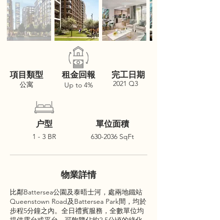
項目類型
租金回報
完工日期
2021 Q3
公寓
Up to 4%
户型
單位面積
1 - 3 BR
630-2036
SqFt
物業詳情
比鄰Battersea公園及泰晤士河，處兩地鐵站
Queenstown Road及Battersea Park間，均於
步程5分鐘之內。全日禮賓服務，全數單位均