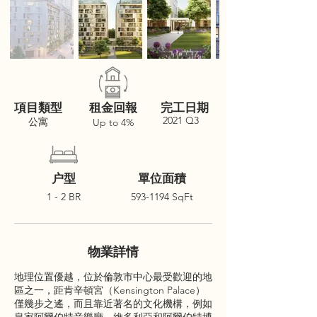
項目類型
租金回報
完工日期
2021 Q3
公寓
Up to 4%
户型
單位面積
1 - 2 BR
593-1194
SqFt
物業詳情
地理位置優越，位於倫敦市中心最受歡迎的地
區之一，距肯辛頓宮（Kensington Palace）
僅幾步之遙，而且靠近著名的文化機構，例如