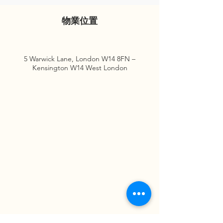
物業位置
5 Warwick Lane, London W14 8FN –
Kensington W14 West London