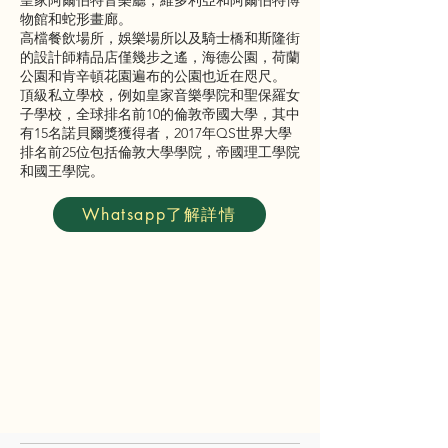
皇家阿爾伯特音樂廳，維多利亞和阿爾伯特博
物館和蛇形畫廊。
高檔餐飲場所，娛樂場所以及騎士橋和斯隆街
的設計師精品店僅幾步之遙，海德公園，荷蘭
公園和肯辛頓花園遍布的公園也近在咫尺。
頂級私立學校，例如皇家音樂學院和聖保羅女
子學校，全球排名前10的倫敦帝國大學，其中
有15名諾貝爾獎獲得者，2017年QS世界大學
排名前25位包括倫敦大學學院，帝國理工學院
和國王學院。
Whatsapp了解詳情