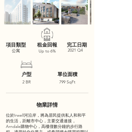
項目類型
租金回報
完工日期
2021 Q4
公寓
Up to 6%
户型
單位面積
2 BR
799 SqFt
物業詳情
位於Irwell河沿岸，將為居民提供私人和和平
的生活，距離市中心，主要交通連接，
Arndale購物中心，高樓僅數分鐘的步行路