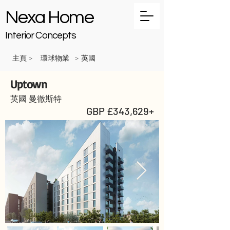
Nexa Home
Interior Concepts
主頁
環球物業
英國
>
>
Uptown
英國 曼徹斯特
GBP £343,629+