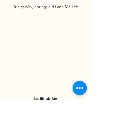
Trinity Way, Springfield Lane M3 7EH
請即查詢
ENQUIRE NOW
(852) 2838 7388
(852) 97321068