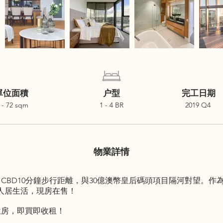
單位面積
户型
完工日期
 - 72 sqm
1 - 4 BR
2019 Q4
物業詳情
CBD10分鐘步行距離，與30億澳幣皇后碼頭項目隔河對望。
端人居生活，現房在售！
位房，即買即收租！