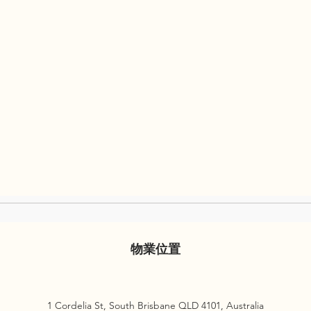
物業位置
1 Cordelia St, South Brisbane QLD 4101, Australia