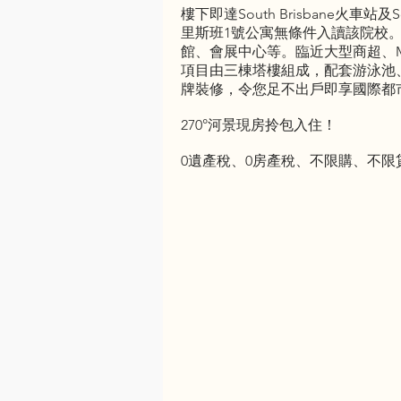
樓下即達South Brisbane火
里斯班1號公寓無條件入讀該院校
館、會展中心等。臨近大型商超、Mate
項目由三棟塔樓組成，配套游泳池、
牌裝修，令您足不出戶即享國際都市
270°河景現房拎包入住！
0遺產稅、0房產稅、不限購、不限