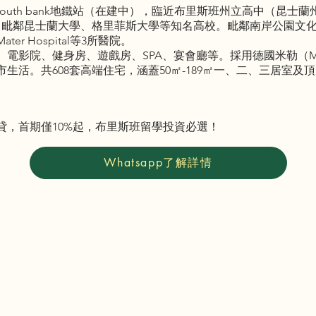
車站及South bank地鐵站（在建中），臨近布里斯班州立高中（昆
。毗鄰昆士蘭大學、格里菲斯大學等知名高校。毗鄰南岸公園文
r Hospital等3所醫院。
電影院、健身房、遊戲房、SPA、宴會廳等。採用德國米勒（Mie
生活。共608套高端住宅，涵蓋50㎡-189㎡一、二、三居室及
貸，首期僅10%起，布里斯班留學投資必選！
Whatsapp了解詳情