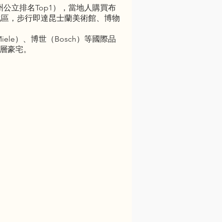
士蘭州公立排名Top1），當地人購買布
化區，步行即達昆士蘭美術館、博物
le）、博世（Bosch）等國際品
頂層豪宅。