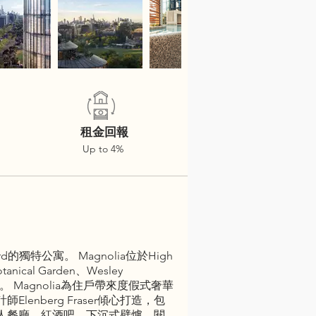
租金回報
Up to 4%
獨特公寓。 Magnolia位於High
nical Garden、Wesley
交線路。 Magnolia為住戶帶來度假式奢華
berg Fraser傾心打造，包
人餐廳、紅酒吧、下沉式壁爐、閱