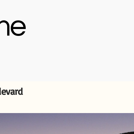
me
levard