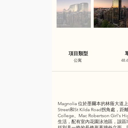
項目類型
公寓
48.
Magnolia 位於墨爾本的林蔭大道
Street和St Kilda Road拐角處，距離
College、Mac Robertson 
生活，配有室內花園泳池區，該區域一
括別具一格的長條形幕牆外立面，