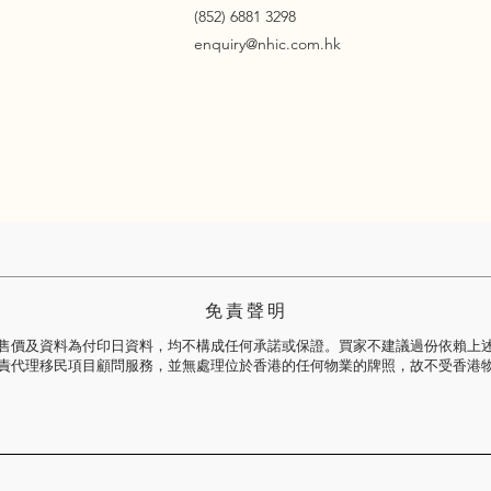
(852) 6881 3298
enquiry@nhic.com.hk
免 責 聲 明
售價及資料為付印日資料，均不構成任何承諾或保證。買家不建議過份依賴上
責代理移民項目顧問服務，並無處理位於香港的任何物業的牌照，故不受香港