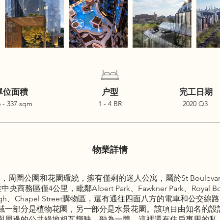
單位面積
户型
完工日期
6 - 337 sqm
1 - 4 BR
2020 Q3
物業詳情
上，周圍公園和花園環繞，擁有僅剩的迷人公寓，屬於St Boulevard的
中央商務區僅4公里，毗鄰Albert Park、Fawkner Park、Royal Bota
Girl's High、Chapel Street購物區，還有通往四面八方的電車和公
部分是植物花園，另一部分是水景花園。該項目由知名的設計師Elen
與周邊的公共綠地相互輝映，融為一體。這裡還有住戶專用的私