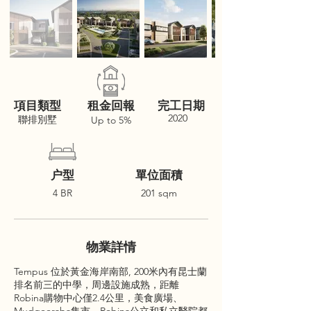
項目類型
租金回報
完工日期
2020
聯排別墅
Up to 5%
户型
單位面積
4 BR
201 sqm
物業詳情
Tempus 位於黃金海岸南部, 200米內有昆士蘭
排名前三的中學，周邊設施成熟，距離
Robina購物中心僅2.4公里，美食廣場、