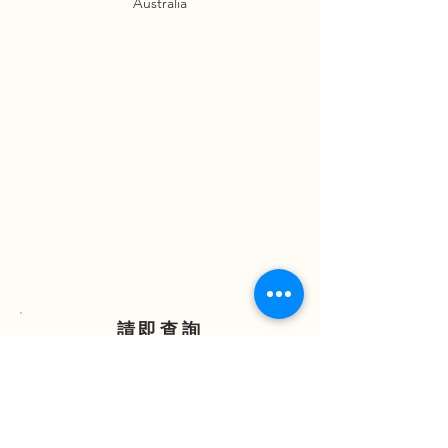
Australia
請即查詢
ENQUIRE NOW
(852) 2838 7388
(852) 6881 3298