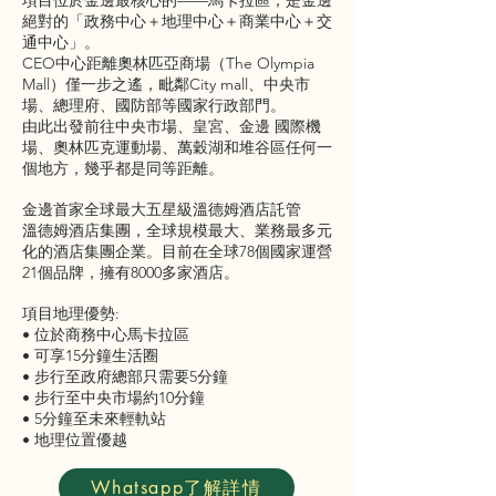
項目位於金邊最核心的——馬卡拉區，是金邊
絕對的「政務中心＋地理中心＋商業中心＋交
通中心」。
CEO中心距離奧林匹亞商場（The Olympia
Mall）僅一步之遙，毗鄰City mall、中央市
場、總理府、國防部等國家行政部門。
由此出發前往中央市場、皇宮、金邊 國際機
場、奧林匹克運動場、萬穀湖和堆谷區任何一
個地方，幾乎都是同等距離。
金邊首家全球最大五星級溫德姆酒店託管
溫德姆酒店集團，全球規模最大、業務最多元
化的酒店集團企業。目前在全球78個國家運營
21個品牌，擁有8000多家酒店。
項⽬地理優勢:
• 位於商務中心馬卡拉區
• 可享15分鐘生活圈
• 步行至政府總部只需要5分鐘
• 步行至中央市場約10分鐘
• 5分鐘至未來輕軌站
• 地理位置優越
Whatsapp了解詳情