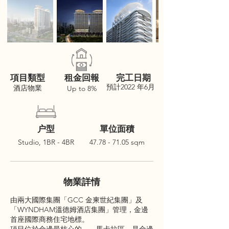
項目類型
租金回報
完工日期
預計2022 年6月
酒店物業
Up to 8%
户型
單位面積
Studio, 1BR - 4BR
47.78 - 71.05
sqm
物業詳情
由兩大國際集團「GCC 金柬世紀集團」及
「WYNDHAM溫德姆酒店集團」管理，金邊
首座國際商務住宅地標。