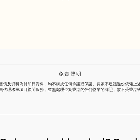
免 責 聲 明
售價及資料為付印日資料，均不構成任何承諾或保證。買家不建議過份依賴上
責代理移民項目顧問服務，並無處理位於香港的任何物業的牌照，故不受香港