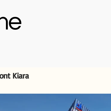
me
nt Kiara