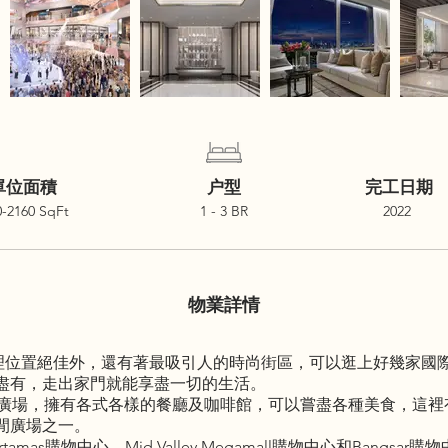
單位面積
户型
完工日期
0-2160 SqFt
1 - 3 BR
2022
物業詳情
白沙羅嶺，地理位置絕佳外，還有著最吸引人的時尚街區，可以逛上好幾
盡有，走出家門就能享盡一切的生活。
 Damansara廣場，擁有各式各樣的餐廳及咖啡館，可以嘗盡各種美
閒廣場之一。
mas購物中心，Mid Valley Megamall購物中心和Bangs