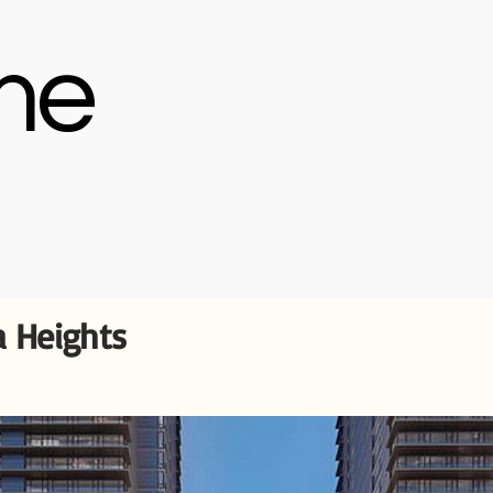
me
a Heights