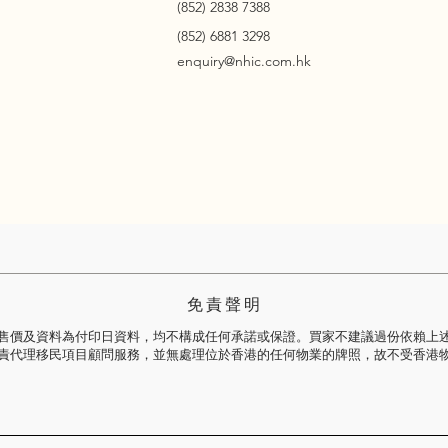
(852) 2838 7388
(852) 6881 3298
enquiry@nhic.com.hk
免 責 聲 明
售價及資料為付印日資料，均不構成任何承諾或保證。買家不建議過份依賴上
責代理移民項目顧問服務，並無處理位於香港的任何物業的牌照，故不受香港