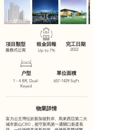
項目類型
租金回報
完工日期
2022
服務式公寓
Up to 7%
户型
單位面積
1 - 4 BR, Dual-
657-1429
SqFt
Keyed
物業詳情
富力公主灣位於新加坡對岸、馬來西亞第二大
城市新山CBD，扼守新馬第一通關口新柔長
堤，一站地鐵直達新加坡，坐擁新馬雙城繁