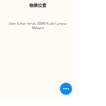
物業位置
Jalan Sultan Ismail, 50300 Kuala Lumpur,
Malaysia
請即查詢