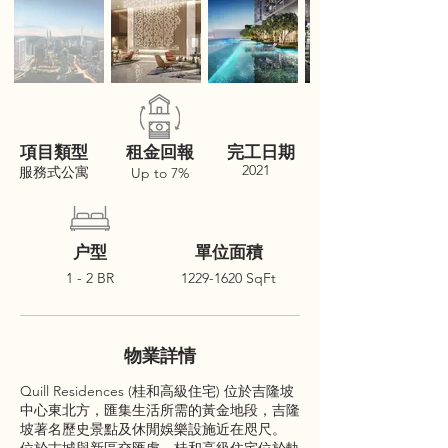
項目類型
租金回報
完工日期
2021
服務式公寓
Up to 7%
户型
單位面積
1 - 2 BR
1229-1620
SqFt
物業詳情
Quill Residences (桂和高級住宅) 位於吉隆坡
中心東北方，匯集生活所需的黃金地段，吉隆
坡著名歷史景點及休閒娛樂設施近在咫尺。