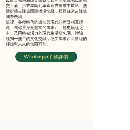
位於古城與新區交匯處，桂和高級住宅位於軌
交上蓋，搭乘單軌列車直達吉隆坡中環站，無
縫銜接吉隆坡國際機場快綫，輕鬆往來吉隆坡
國際機場。
這裡，各種時代的遺址與現代的摩登相互輝
映，讓你置身於豐富的馬來西亞歷史底蘊之
中，又同時被活力的現代生活所包圍。體驗一
種獨一無二的文化交融，感受馬來西亞曾經的
輝煌與未來的無限可能。
Whatsapp了解詳情