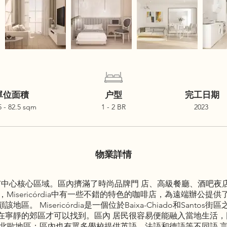
單位面積
户型
完工日期
5 - 82.5 sqm
1 - 2 BR
2023
物業詳情
里斯本的市中心核心區域。區內擠滿了時尚品牌門 店、高級餐廳、酒
。此外，Misericórdia中有一些不錯的特色的咖啡店，為遠端辦
。 Misericórdia是一個位於Baixa-Chiado和Santo
在寧靜的郊區才可以找到。區內 居民很容易便能融入當地生活
等北歐地區；區內也有眾多學校提供英語、法語和德語等不同語 