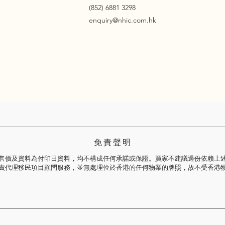
(852) 6881 3298
enquiry@nhic.com.hk
免 責 聲 明
售價及資料為付印日資料，均不構成任何承諾或保證。買家不建議過份依賴上
責代理移民項目顧問服務，並無處理位於香港的任何物業的牌照，故不受香港