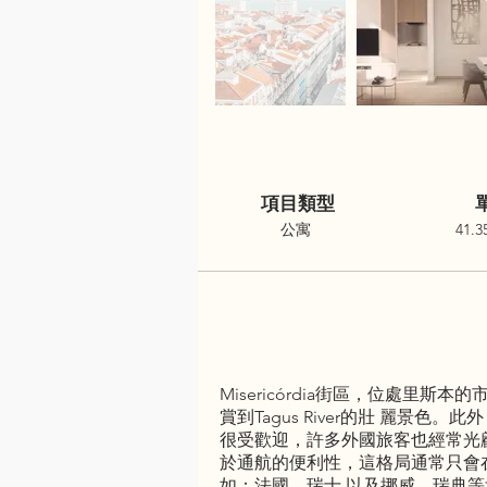
項目類型
公寓
41.3
Misericórdia街區，位處
賞到Tagus River的壯 麗景色
很受歡迎，許多外國旅客也經常光顧該地區
於通航的便利性，這格局通常只會
如：法國、瑞士 以及挪威、瑞典