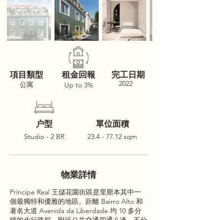
項目類型
租金回報
完工日期
2022
公寓
Up to 3%
户型
單位面積
Studio - 2 BR
23.4 - 77.12
sqm
物業詳情
Príncipe Real 王儲花園街區是里斯本其中一
個最獨特和優雅的地區。距離 Bairro Alto 和
著名大道 Avenida da Liberdade 均 10 多分