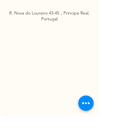
R. Nova do Loureiro 43-45，Príncipe Real,
Portugal
請即查詢
ENQUIRE NOW