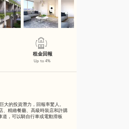
租金回報
Up to 4%
區具有巨大的投資潛力，回報率驚人。
酒店、精緻餐廳、高級時裝店和許購
行車道，可以騎自行車或電動滑板