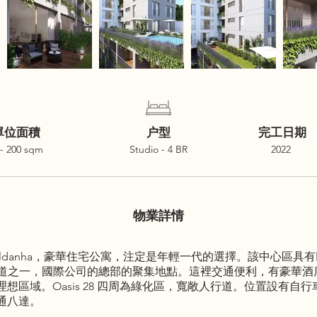
單位面積
户型
完工日期
 - 200 sqm
Studio - 4 BR
2022
物業詳情
區域 Saldanha，豪華住宅公寓，注定是年輕一代的選擇。該中心
主要幹道之一，國際公司的總部的聚集地點。這裡交通便利，有豪華
想區域。Oasis 28 四周為綠化區，寬敞人行道。位置設有自
通八達。