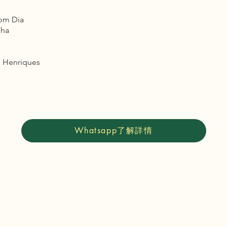
m Dia
ha
Henriques
Whatsapp了解詳情