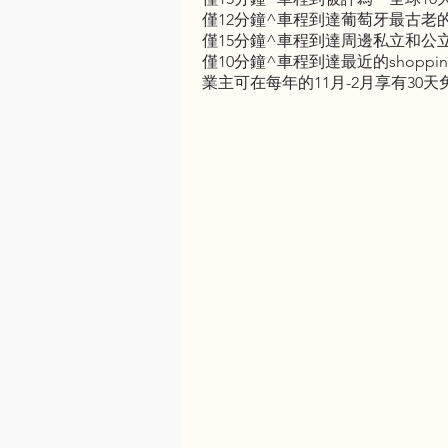
僅12分鐘^車程到達葡萄牙最古老的國際學校 No
僅15分鐘^車程到達周邊私立和公
僅10分鐘^車程到達最近的shopping mall
業主可在每年的11月-2月享有3