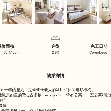
單位面積
户型
完工日期
 - 132.47 sqm
2 BR
Completed
物業詳情
，有近五十年的歷史，是葡萄牙最大的酒店和休閒連鎖機構。
idences 靠近風景如畫的費拉古多鎮 Ferragudo ，帶有公寓、一
多鎮
埃魯鎮
0大最美海灘之一」的貝納吉爾洞穴