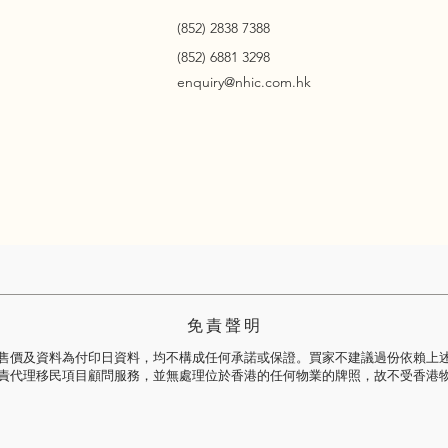
(852) 2838 7388
(852) 6881 3298
enquiry@nhic.com.hk
免 責 聲 明
售價及資料為付印日資料，均不構成任何承諾或保證。買家不建議過份依賴上
責代理移民項目顧問服務，並無處理位於香港的任何物業的牌照，故不受香港