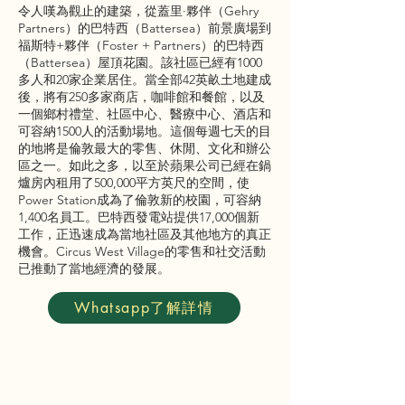
令人嘆為觀止的建築，從蓋里·夥伴（Gehry
Partners）的巴特西（Battersea）前景廣場到
福斯特+夥伴（Foster + Partners）的巴特西
（Battersea）屋頂花園。該社區已經有1000
多人和20家企業居住。當全部42英畝土地建成
後，將有250多家商店，咖啡館和餐館，以及
一個鄉村禮堂、社區中心、醫療中心、酒店和
可容納1500人的活動場地。這個每週七天的目
的地將是倫敦最大的零售、休閒、文化和辦公
區之一。如此之多，以至於蘋果公司已經在鍋
爐房內租用了500,000平方英尺的空間，使
Power Station成為了倫敦新的校園，可容納
1,400名員工。巴特西發電站提供17,000個新
工作，正迅速成為當地社區及其他地方的真正
機會。Circus West Village的零售和社交活動
已推動了當地經濟的發展。
Whatsapp了解詳情