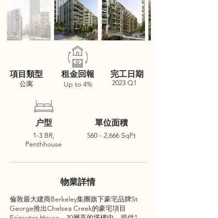
項目類型
租金回報
完工日期
2023 Q1
公寓
Up to 4%
户型
單位面積
1-3 BR,
560 - 2,666 SqFt
Penthhouse
物業詳情
倫敦最大建商Berkeley集團旗下豪宅品牌St
George推出Chelsea Creek的豪宅項目
Fairwater House，30層高的塔樓中，提供1