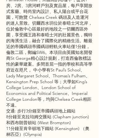
房、2房、3房河畔戶別及實品屋，每戶享開放
式客廳、時尚室內設計、私人陽台或平台花
園，可飽覽 Chelsea Creek 碼頭及人造運河
的迷人景致。切爾西水玥位於泰晤士河北岸，
位於倫敦中心區最好的地段之一切爾西區外
圍，享受國王路和泰晤士河的壯麗景色，獨特
的海濱生活，融合了國際化的精緻生活。離最
近的帝國碼頭帝國碼頭輕軌火車站僅1分鐘，
倫敦二區，郵編SW6。本項目由英國知名開發
商St George精心設計規劃，打造西倫敦標誌
性的豪華建案。多間首屈一指的學校和高等學
府近在咫尺， 中小學有St Paul’s School、
Lady Margaret School、Thomas’s Fulham、
Kensington Prep School 等；大學如King’s
College London、London School of
Economics and Political Science、Imperial
College London等，均與Chelsea Creek相距
不遠。
交通: 步行3分鐘至帝國碼頭地上鐵站
8分鐘至克拉珀姆交匯站 (Clapham junction)
和西布朗普頓站 (West Brompton)
11分鐘至肯辛頓地下鐵站 (Kensington) （奧
林匹亞）(Olympia)