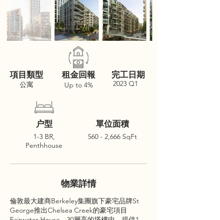
項目類型
租金回報
完工日期
2023 Q1
公寓
Up to 4%
户型
單位面積
1-3 BR,
560 - 2,666 SqFt
Penthhouse
物業詳情
倫敦最大建商Berkeley集團旗下豪宅品牌St
George推出Chelsea Creek的豪宅項目
Fairwater House，30層高的塔樓中，提供1