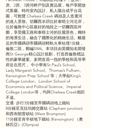
房、2房、3房河畔戶別及實品屋，每戶享開放
式客廳、時尚室內設計、私人陽台或平台花
園，可飽覽 Chelsea Creek 碼頭及人造運河
的迷人景致。切爾西水玥位於泰晤士河北岸，
位於倫敦中心區最好的地段之一切爾西區外
圍，享受國王路和泰晤士河的壯麗景色，獨特
的海濱生活，融合了國際化的精緻生活。離最
近的帝國碼頭帝國碼頭輕軌火車站僅1分鐘，
倫敦二區，郵編SW6。本項目由英國知名開發
商St George精心設計規劃，打造西倫敦標誌
性的豪華建案。多間首屈一指的學校和高等學
府近在咫尺， 中小學有St Paul’s School、
Lady Margaret School、Thomas’s Fulham、
Kensington Prep School 等；大學如King’s
College London、London School of
Economics and Political Science、Imperial
College London等，均與Chelsea Creek相距
不遠。
交通: 步行3分鐘至帝國碼頭地上鐵站
8分鐘至克拉珀姆交匯站 (Clapham junction)
和西布朗普頓站 (West Brompton)
11分鐘至肯辛頓地下鐵站 (Kensington) （奧
林匹亞）(Olympia)