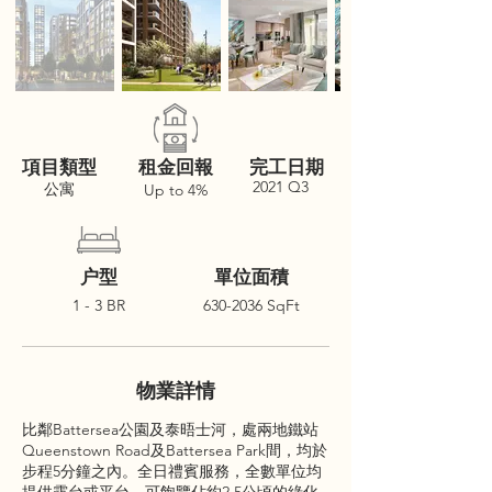
項目類型
租金回報
完工日期
2021 Q3
公寓
Up to 4%
户型
單位面積
1 - 3 BR
630-2036
SqFt
物業詳情
比鄰Battersea公園及泰晤士河，處兩地鐵站
Queenstown Road及Battersea Park間，均於
步程5分鐘之內。全日禮賓服務，全數單位均