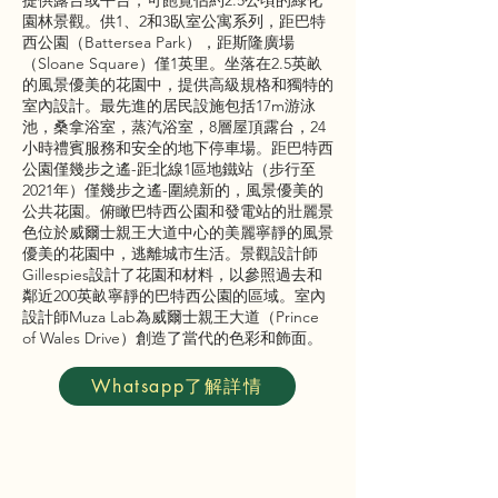
提供露台或平台，可飽覽佔約2.5公頃的綠化
園林景觀。供1、2和3臥室公寓系列，距巴特
西公園（Battersea Park），距斯隆廣場
（Sloane Square）僅1英里。坐落在2.5英畝
的風景優美的花園中，提供高級規格和獨特的
室內設計。最先進的居民設施包括17m游泳
池，桑拿浴室，蒸汽浴室，8層屋頂露台，24
小時禮賓服務和安全的地下停車場。距巴特西
公園僅幾步之遙-距北線1區地鐵站（步行至
2021年）僅幾步之遙-圍繞新的，風景優美的
公共花園。俯瞰巴特西公園和發電站的壯麗景
色位於威爾士親王大道中心的美麗寧靜的風景
優美的花園中，逃離城市生活。景觀設計師
Gillespies設計了花園和材料，以參照過去和
鄰近200英畝寧靜的巴特西公園的區域。室內
設計師Muza Lab為威爾士親王大道（Prince
of Wales Drive）創造了當代的色彩和飾面。
Whatsapp了解詳情