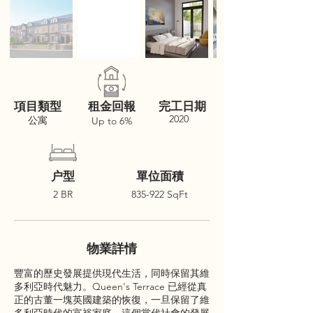
項目類型
租金回報
完工日期
2020
公寓
Up to 6%
户型
單位面積
2 BR
835-922 SqFt
物業詳情
豐富的歷史發展提供現代生活，同時保留其維
多利亞時代魅力。Queen's Terrace 已經從真
正的古董一塊英國建築的恢復，一旦保留了維