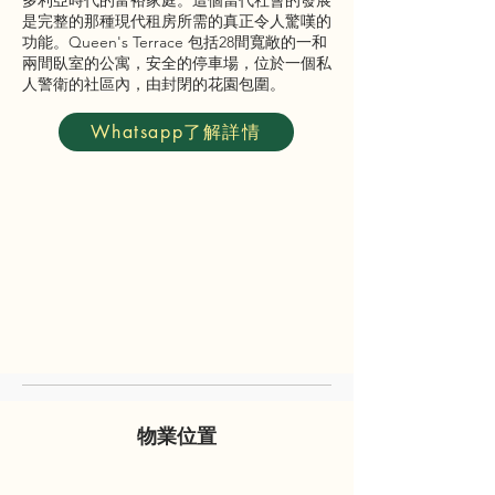
多利亞時代的富裕家庭。這個當代社會的發展
是完整的那種現代租房所需的真正令人驚嘆的
功能。Queen's Terrace 包括28間寬敞的一和
兩間臥室的公寓，安全的停車場，位於一個私
人警衛的社區內，由封閉的花園包圍。
Whatsapp了解詳情
物業位置