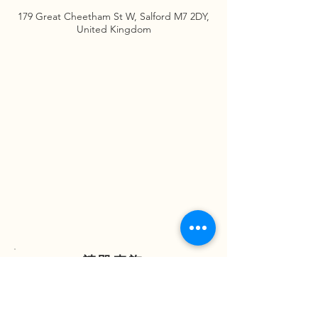
179 Great Cheetham St W, Salford M7 2DY,
United Kingdom
請即查詢
ENQUIRE NOW
(852) 2838 7388