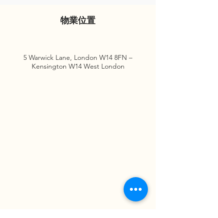
物業位置
5 Warwick Lane, London W14 8FN –
Kensington W14 West London