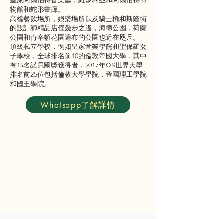
皇家阿爾伯特音樂廳，維多利亞和阿爾伯特博
物館和蛇形畫廊。
高檔餐飲場所，娛樂場所以及騎士橋和斯隆街
的設計師精品店僅幾步之遙，海德公園，荷蘭
公園和肯辛頓花園遍布的公園也近在咫尺。
頂級私立學校，例如皇家音樂學院和聖保羅女
子學校，全球排名前10的倫敦帝國大學，其中
有15名諾貝爾獎獲得者，2017年QS世界大學
排名前25位包括倫敦大學學院，帝國理工學院
和國王學院。
Whatsapp了解詳情