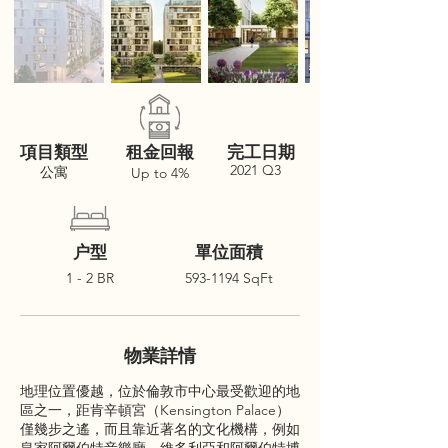
項目類型
租金回報
完工日期
2021 Q3
公寓
Up to 4%
户型
單位面積
1 - 2 BR
593-1194
SqFt
物業詳情
地理位置優越，位於倫敦市中心最受歡迎的地
區之一，距肯辛頓宮（Kensington Palace）
僅幾步之遙，而且靠近著名的文化機構，例如