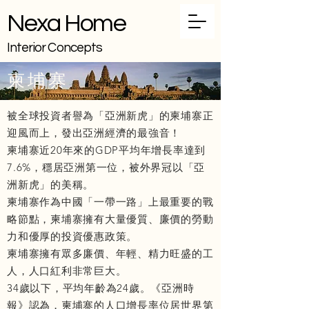
Nexa Home
Interior Concepts
柬埔寨
被全球投資者譽為「亞洲新虎」的柬埔寨正
迎風而上，發出亞洲經濟的最強音！
柬埔寨近20年來的GDP平均年增長率達到
7.6%，穩居亞洲第一位，被外界冠以「亞
洲新虎」的美稱。
柬埔寨作為中國「一帶一路」上最重要的戰
略節點，柬埔寨擁有大量優質、廉價的勞動
力和優厚的投資優惠政策。
柬埔寨擁有眾多廉價、年輕、精力旺盛的工
人，人口紅利非常巨大。
34歲以下，平均年齡為24歲。《亞洲時
報》認為，柬埔寨的人口增長率位居世界第