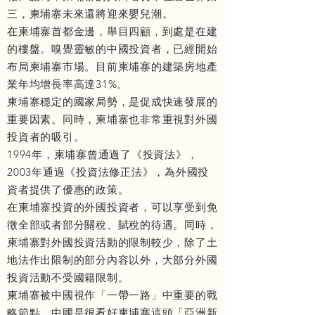
三，柬埔寨未來還將迎來嬰兒潮。
在柬埔寨首都金邊，舉目四顧，到處是在建
的樓盤。嗅覺靈敏的中國投資者，已經開始
布局柬埔寨市場。目前柬埔寨的建築房地產
業年均增長率高達31%。
柬埔寨穩定的國家局勢，是促成快速發展的
重要因素。同時，柬埔寨也非常重視對外國
投資者的吸引。
1994年，柬埔寨曾通過了《投資法》，
2003年通過《投資法修正法》，為外國投
資者提供了優惠的政策。
在柬埔寨投資的外國投資者，可以享受到免
徵全部或者部分關稅、賦稅的待遇。同時，
柬埔寨對外國投資活動的限制較少，除了土
地法作出限制的部分內容以外，大部分外國
投資活動不受國籍限制。
柬埔寨被中國視作「一帶一路」中重要的戰
略節點，中國是很看好柬埔寨這頭「亞洲新