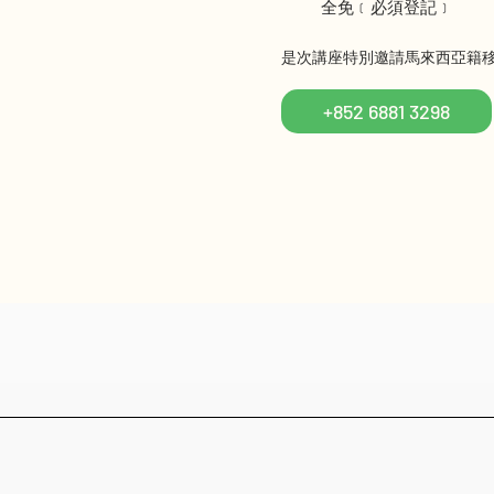
全免﹝必須登記﹞
是次講座特別邀請馬來西亞籍
+852 6881 3298