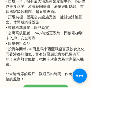
‣ 自成一角，擁有最大濱海商業度假中心、R&F購
物美食商場、濱海花園長廊、豪華遊艇碼頭、首
個國家級歌劇院、超五星級酒店
‣ 頂級裝標，屋苑公共設施完善，擁雙游泳池配
套、休閒娛樂等設施
‣ 裝修標準實景，眼見為實
‣ 公寓高級配置，24小時巡更系統，門禁電梯刷
卡入戶，安全可靠
‣ 限量包租產品
‣ 投資年回報7% 而且馬來西亞嘅語言及飲食文化
同香港都好相似，富有歸屬感投資移民更有可
能！依家熱賣瘋搶，把握今次富力為大家帶來機
會。
**未能出席的客戶，歡迎另約時間，作免費私人
諮詢服務！
+852 6881 3298
立即登記 RSVP