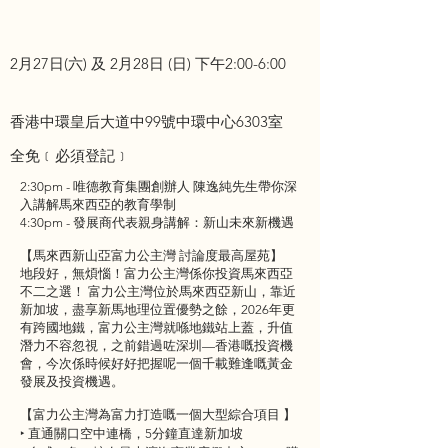
2月27日(六) 及 2月28日 (日) 下午2:00-6:00
香港中環皇后大道中99號中環中心6303室
全免﹝必須登記﹞
2:30pm - 唯德教育集團創辦人 陳逸純先生帶你深
入講解馬來西亞的教育學制
4:30pm - 發展商代表親身講解：新山未來新機遇
【馬來西新山亞富力公主灣 討論度最高屋苑】
地段好，無煩惱！富力公主灣係你投資馬來西亞
不二之選！ 富力公主灣位於馬來西亞新山，靠近
新加坡，盡享新馬地理位置優勢之餘，2026年更
有跨國地鐵，富力公主灣就喺地鐵站上蓋，升值
潛力不容忽視，之前錯過咗深圳—香港嘅投資機
會，今次係時候好好把握呢一個千載難逢嘅黃金
發展及投資機遇。
【富力公主灣為富力打造嘅一個大型綜合項目 】
‣ 直通關口空中連橋，5分鐘直達新加坡