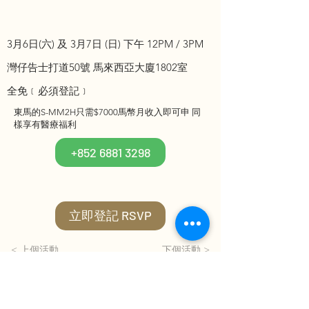
3月6日(六) 及 3月7日 (日) 下午 12PM / 3PM
灣仔告士打道50號 馬來西亞大廈1802室
全免﹝必須登記﹞
東馬的S-MM2H只需$7000馬幣月收入即可申 同
樣享有醫療福利
+852 6881 3298
立即登記 RSVP
< 上個活動
下個活動 >