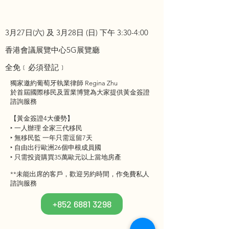
3月27日(六) 及 3月28日 (日) 下午 3:30-4:00
香港會議展覽中心5G展覽廳
全免﹝必須登記﹞
獨家邀約葡萄牙執業律師 Regina Zhu
於首屆國際移民及置業博覽為大家提供黃金簽證
諮詢服務
【黃金簽證4大優勢】
‣ 一人辦理 全家三代移民
‣ 無移民監 一年只需逗留7天
‣ 自由出行歐洲26個申根成員國
‣ 只需投資購買35萬歐元以上當地房產
**未能出席的客戶，歡迎另約時間，作免費私人
諮詢服務
+852 6881 3298