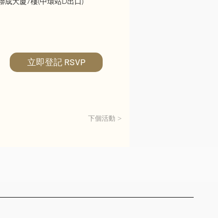
聯成大廈7樓(中環站D出口)
立即登記 RSVP
下個活動 >