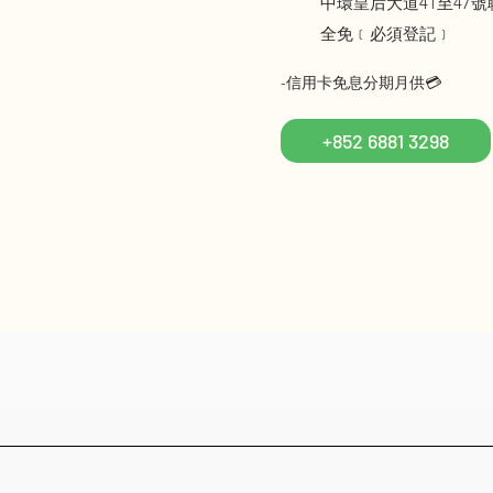
中環皇后大道41至47號
全免﹝必須登記﹞
-信用卡免息分期月供💳
+852 6881 3298