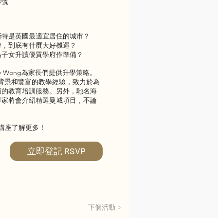
3號
斯特是英國最適宜居住的城市？
特，到底有什麼大好機遇？
為子女升讀優質學府作準備？
dy Wong為家長們提供升學策略。
育背景和豐富的教學經驗，致力於為
面的教育培訓服務。另外，馳名海
專家將會介紹精選曼城項目，不論
的講座了解更多！
立即登記 RSVP
下個活動 >