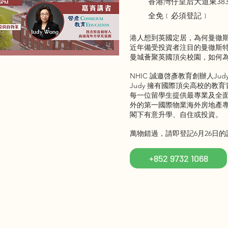
香港灣仔皇后大道東38
全免﹝必須登記﹞
港人想到英國定居，為何曼徹
近年備受投資者注目的曼徹斯
曼城薈聚英國頂尖校園，如何
NHIC 誠邀啓彥教育創辦人Ju
Judy 擁有國際頂尖高校的教
每一位留學生提供最專業及全
外的第一國際物業海外房地產
閣下有意升學、自住或投資。
萬物錯過，請即登記6月26日
+852 9732 1068