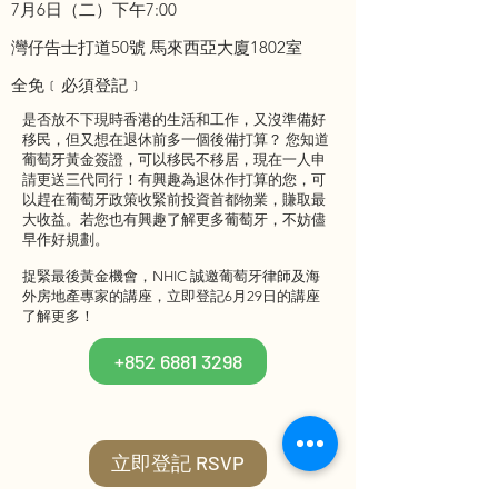
7月6日（二）下午7:00
灣仔告士打道50號 馬來西亞大廈1802室
全免﹝必須登記﹞
是否放不下現時香港的生活和工作，又沒準備好
移民，但又想在退休前多一個後備打算？ 您知道
葡萄牙黃金簽證，可以移民不移居，現在一人申
請更送三代同行！有興趣為退休作打算的您，可
以趕在葡萄牙政策收緊前投資首都物業，賺取最
大收益。若您也有興趣了解更多葡萄牙，不妨儘
早作好規劃。
捉緊最後黃金機會，NHIC 誠邀葡萄牙律師及海
外房地產專家的講座，立即登記6月29日的講座
了解更多！
+852 6881 3298
立即登記 RSVP