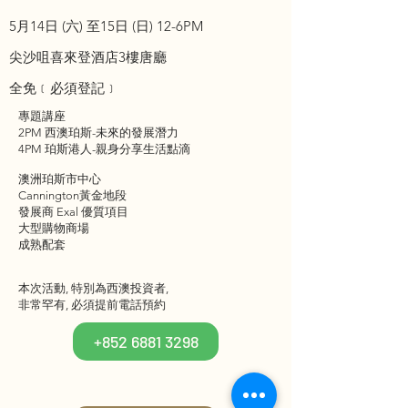
5月14日 (六) 至15日 (日) 12-6PM
尖沙咀喜來登酒店3樓唐廳
全免﹝必須登記﹞
專題講座
2PM 西澳珀斯-未來的發展潛力
4PM 珀斯港人-親身分享生活點滴
澳洲珀斯市中心
Cannington黃金地段
發展商 Exal 優質項目
大型購物商場
成熟配套
本次活動, 特別為西澳投資者,
非常罕有, 必須提前電話預約
+852 6881 3298