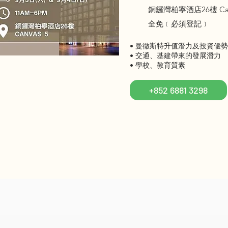
銅鑼灣柏寧酒店26樓 Can
全免﹝必須登記﹞
• 曼徹斯特升值潛力及投資優勢
• 交通、基建帶來的發展潛力
• 學校、教育質素
+852 6881 3298