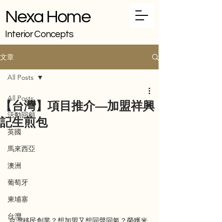
Nexa Home
Interior Concepts
文章
All Posts
All Posts
【台灣】項目推介—加盟祥興
活動回顧
記生煎包
英國
馬來西亞
澳洲
葡萄牙
柬埔寨
台灣
台灣移民創業？想加盟又想同聲同氣？榮獲米