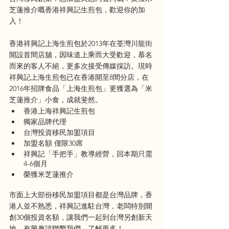
芝蓮推介嘅香港祥興記生煎包，歡迎你的加
入！
香港祥興記上海生煎包於2013年在荃灣川龍街
開設首間店舖，因味道上乘而大受歡迎，慕名
而來的客人不絕，更多次接受傳媒採訪。現時
祥興記上海生煎包已在香港開至8間分店，在
2016年招牌食品「上海生煎包」更獲選為「米
芝蓮推介」小食，成就斐然。
香港上海祥興記生煎包
獨家品牌代理
台灣投資移民加盟項目
加盟名額 僅限30席
祥興記「手把手」教導經營，回本期只需
4-6個月
榮獲米芝蓮推介
市面上大部份移民加盟項目都是台灣品牌，香
港人並不熟悉，祥興記進駐台灣，老闆特別開
創30個投資名額，讓我們一起到台灣另創新天
地，有興趣請聯繫我們，了解更多！