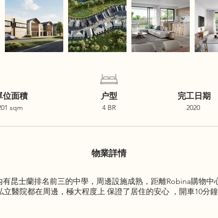
單位面積
户型
完工日期
201 sqm
4 BR
2020
物業詳情
00米內有昆士蘭排名前三的中學，周邊設施成熟，距離Robina購物中
a公立和私立醫院都在周邊，極大程度上 保證了居住的安心 ，開車1