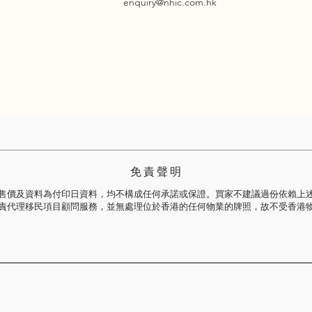
enquiry@nhic.com.hk
免 責 聲 明
售價及資料為付印日資料，均不構成任何承諾或保證。買家不建議過份依賴上
責代理移民項目顧問服務，並無處理位於香港的任何物業的牌照，故不受香港