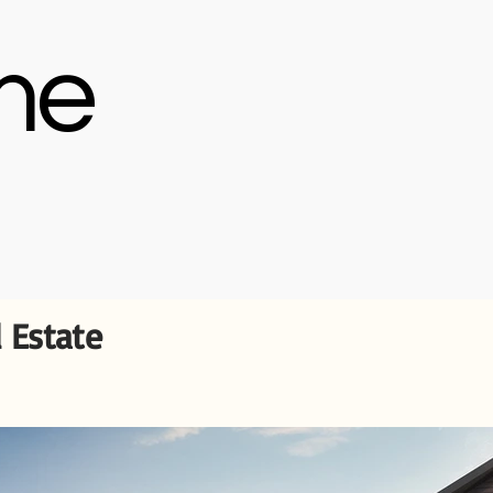
me
 Estate