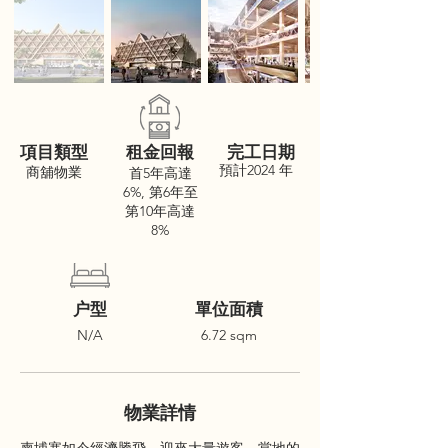
項目類型
租金回報
完工日期
預計2024 年
商舖物業
首5年高達
6%, 第6年至
第10年高達
8%
户型
單位面積
N/A
6.72 sqm
物業詳情