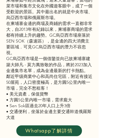
柬埔寨如今經濟騰飛，迎來大量遊客，當地的
菜市場和集市文化在外國遊客眼中，成了一個
受歡迎的景區。其中最出名的就是中央市場、
烏亞西市場和俄羅斯市場。
在柬埔寨金邊的商場及商鋪的需求一直都非常
大，自2013年有紀錄以來，柬埔寨商場的需求
都有持續上升的趨勢。GC烏亞西市場座落於
SEN SOK（森速區），是金邊的四大消費主
要區域﹐可見GC烏亞西市場的潛力不容忽
視。
GC烏亞西市場是一個借鑒並向已故柬埔寨建
築大師凡 ‧ 莫力萬致敬的作品，將於2023加入
金邊集市名單，成為金邊最新的打卡熱點。
鄰近甲级商業中心和高尚住宅區，附近有接近
50屋苑，人口密度極高，是方圓5公里內唯一
市場，完全不愁租客！
• 美元資產，保值貨幣
• 方圓5公里内唯一市場，需求龐大
• Sen Sok區過去20年人口上升3倍
• 交通便利，坐落於金邊主要交通幹道俄羅斯
大道
Whatsapp了解詳情