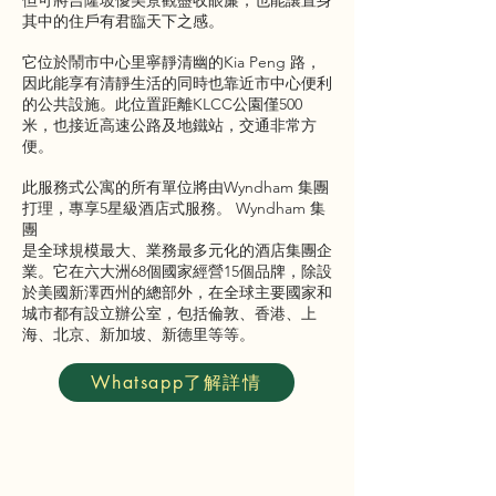
但可將吉隆坡優美景觀盡收眼簾，也能讓置身
其中的住戶有君臨天下之感。
它位於鬧市中心里寧靜清幽的Kia Peng 路，
因此能享有清靜生活的同時也靠近市中心便利
的公共設施。此位置距離KLCC公園僅500
米，也接近高速公路及地鐵站，交通非常方
便。
此服務式公寓的所有單位將由Wyndham 集團
打理，專享5星級酒店式服務。 Wyndham 集
團
是全球規模最大、業務最多元化的酒店集團企
業。它在六大洲68個國家經營15個品牌，除設
於美國新澤西州的總部外，在全球主要國家和
城市都有設立辦公室，包括倫敦、香港、上
海、北京、新加坡、新德里等等。
Whatsapp了解詳情