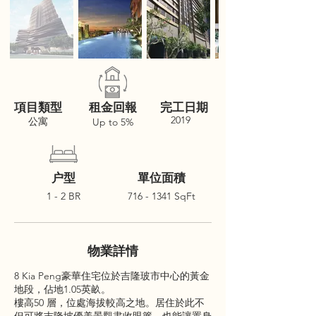
項目類型
租金回報
完工日期
2019
公寓
Up to 5%
户型
單位面積
1 - 2 BR
716 - 1341
SqFt
物業詳情
8 Kia Peng豪華住宅位於吉隆玻市中心的黃金
地段，佔地1.05英畝。
樓高50 層，位處海拔較高之地。居住於此不